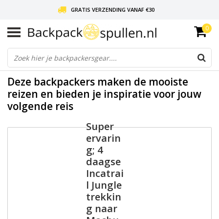
GRATIS VERZENDING VANAF €30
0
LIEFDE VOOR BACKPACKEN!
30 DAGEN GRATIS RETOUR
Deze backpackers maken de mooiste
reizen en bieden je inspiratie voor jouw
volgende reis
Super
ervarin
g; 4
daagse
Incatrai
l Jungle
trekkin
g naar