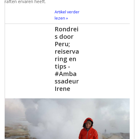
raften ervaren heeft.
Artikel verder
lezen »
Rondrei
s door
Peru;
reiserva
ring en
tips -
#Amba
ssadeur
Irene