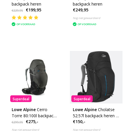
backpack heren
backpack heren
€199,95
€249,95
€229,95
Nog niet gewaardeerd
OP VOORRAAD
OP VOORRAAD
Superdeal
Superdeal
Lowe Alpine
Cerro
Lowe Alpine
Cholatse
Torre 80:100l backpack
52:57l backpack heren -
€275,-
€150,-
heren - Black /
black
€299,95
Greyhound
Nog niet gewaardeerd
Nog niet gewaardeerd