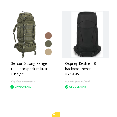
Defcon5
Long Range
Osprey
Kestrel 48l
100 l backpack militair
backpack heren
€319,95
€219,95
Nog niet gewaardeerd
Nog niet gewaardeerd
OP VOORRAAD
OP VOORRAAD