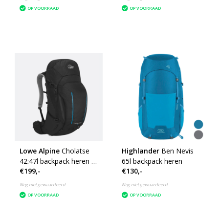
OP VOORRAAD
OP VOORRAAD
Lowe Alpine
Cholatse
Highlander
Ben Nevis
42:47l backpack heren -
65l backpack heren
€199,-
€130,-
zwart
Nog niet gewaardeerd
Nog niet gewaardeerd
OP VOORRAAD
OP VOORRAAD