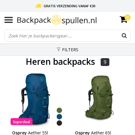
GRATIS VERZENDING VANAF €30
0
LIEFDE VOOR BACKPACKEN!
30 DAGEN GRATIS RETOUR
FILTERS
Heren backpacks
9
Superdeal
Osprey
Aether 55l
Osprey
Aether 65l