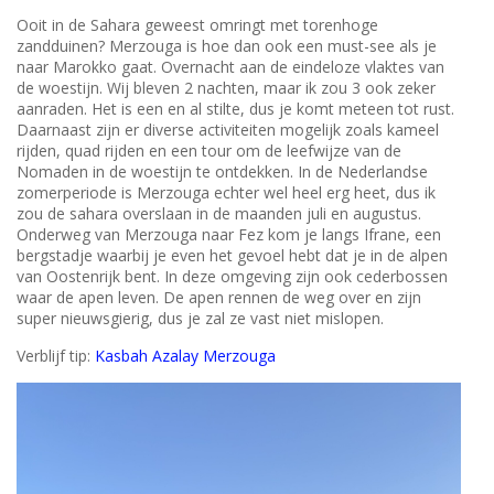
Ooit in de Sahara geweest omringt met torenhoge
zandduinen? Merzouga is hoe dan ook een must-see als je
naar Marokko gaat. Overnacht aan de eindeloze vlaktes van
de woestijn. Wij bleven 2 nachten, maar ik zou 3 ook zeker
aanraden. Het is een en al stilte, dus je komt meteen tot rust.
Daarnaast zijn er diverse activiteiten mogelijk zoals kameel
rijden, quad rijden en een tour om de leefwijze van de
Nomaden in de woestijn te ontdekken. In de Nederlandse
zomerperiode is Merzouga echter wel heel erg heet, dus ik
zou de sahara overslaan in de maanden juli en augustus.
Onderweg van Merzouga naar Fez kom je langs Ifrane, een
bergstadje waarbij je even het gevoel hebt dat je in de alpen
van Oostenrijk bent. In deze omgeving zijn ook cederbossen
waar de apen leven. De apen rennen de weg over en zijn
super nieuwsgierig, dus je zal ze vast niet mislopen.
Verbli
jf tip:
Kasbah Azalay Merzouga