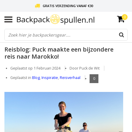
GRATIS VERZENDING VANAF €30
0
LIEFDE VOOR BACKPACKEN!
30 DAGEN GRATIS RETOUR
Reisblog: Puck maakte een bijzondere
reis naar Marokko!
Geplaatst op
1 Februari 2024
Door Puck de Wit
Geplaatst in
Blog
,
Inspiratie
,
Reisverhaal
0