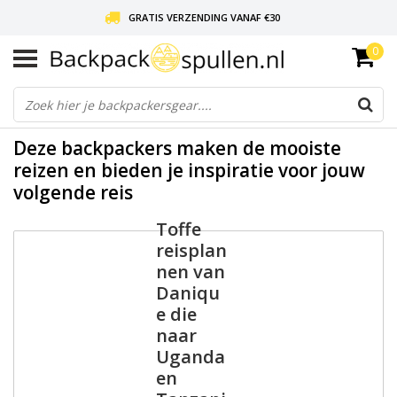
GRATIS VERZENDING VANAF €30
0
LIEFDE VOOR BACKPACKEN!
30 DAGEN GRATIS RETOUR
Deze backpackers maken de mooiste
reizen en bieden je inspiratie voor jouw
volgende reis
Toffe
reisplan
nen van
Daniqu
e die
naar
Uganda
en