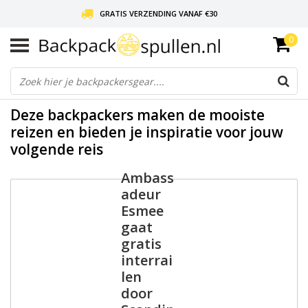
GRATIS VERZENDING VANAF €30
0
LIEFDE VOOR BACKPACKEN!
30 DAGEN GRATIS RETOUR
Deze backpackers maken de mooiste
reizen en bieden je inspiratie voor jouw
volgende reis
Ambass
adeur
Esmee
gaat
gratis
interrai
len
door