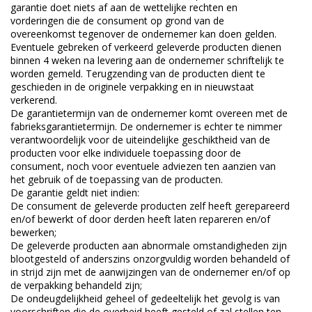
garantie doet niets af aan de wettelijke rechten en
vorderingen die de consument op grond van de
overeenkomst tegenover de ondernemer kan doen gelden.
Eventuele gebreken of verkeerd geleverde producten dienen
binnen 4 weken na levering aan de ondernemer schriftelijk te
worden gemeld. Terugzending van de producten dient te
geschieden in de originele verpakking en in nieuwstaat
verkerend.
De garantietermijn van de ondernemer komt overeen met de
fabrieksgarantietermijn. De ondernemer is echter te nimmer
verantwoordelijk voor de uiteindelijke geschiktheid van de
producten voor elke individuele toepassing door de
consument, noch voor eventuele adviezen ten aanzien van
het gebruik of de toepassing van de producten.
De garantie geldt niet indien:
De consument de geleverde producten zelf heeft gerepareerd
en/of bewerkt of door derden heeft laten repareren en/of
bewerken;
De geleverde producten aan abnormale omstandigheden zijn
blootgesteld of anderszins onzorgvuldig worden behandeld of
in strijd zijn met de aanwijzingen van de ondernemer en/of op
de verpakking behandeld zijn;
De ondeugdelijkheid geheel of gedeeltelijk het gevolg is van
voorschriften die de overheid heeft gesteld of zal stellen ten