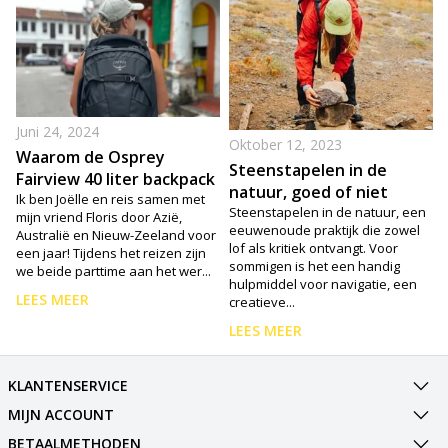
Juni 24, 2024
Oktober 12, 2023
Waarom de Osprey
Steenstapelen in de
Fairview 40 liter backpack
natuur, goed of niet
dames zo handig is? Lees
Ik ben Joëlle en reis samen met
goed?
Steenstapelen in de natuur, een
mijn vriend Floris door Azië,
de ervaring van
eeuwenoude praktijk die zowel
Australië en Nieuw-Zeeland voor
Flojotravels
lof als kritiek ontvangt. Voor
een jaar! Tijdens het reizen zijn
sommigen is het een handig
d
we beide parttime aan het wer...
hulpmiddel voor navigatie, een
LEES MEER
creatieve...
LEES MEER
KLANTENSERVICE
MIJN ACCOUNT
BETAALMETHODEN