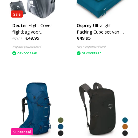
Sale
Deuter
Flight Cover
Osprey
Ultralight
flightbag voor
Packing Cube set van 3
€49,95
€49,95
backpacks - zwart
packing cubes
€59,95
inpakzakken
Nog niet gewaardeerd
Nog niet gewaardeerd
OP VOORRAAD
OP VOORRAAD
Superdeal