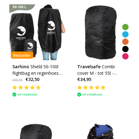
Bestseller
Sarhino
Shield 50-100l
Travelsafe
Combi
flightbag en regenhoes -
cover M - tot 55l -
€32,50
€34,95
zwart
backpack flightbag &
€39,95
regenhoes
OP VOORRAAD
OP VOORRAAD