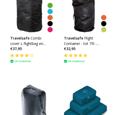
Travelsafe
Combi
Travelsafe
Flight
cover L flightbag en
Container - tot 75l -
€37,95
€32,95
regenhoes voor
flightbag voor
backpacks 55 tot 100l
backpacks
OP VOORRAAD
OP VOORRAAD