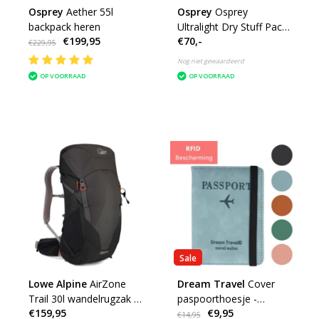
Osprey
Aether 55l
Osprey
Osprey
backpack heren
Ultralight Dry Stuff Pack
€199,95
€70,-
20lwaterdichte rugzak
€229,95
Nog niet gewaardeerd
OP VOORRAAD
OP VOORRAAD
Sale
Lowe Alpine
AirZone
Dream Travel
Cover
Trail 30l wandelrugzak -
paspoorthoesje -
€159,95
€9,95
zwart
reisportemonnee
€14,95