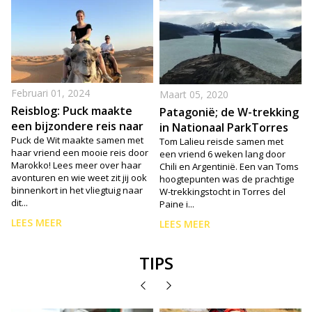
Februari 01, 2024
Maart 05, 2020
Reisblog: Puck maakte
Patagonië; de W-trekking
een bijzondere reis naar
in Nationaal ParkTorres
Marokko!
Puck de Wit maakte samen met
del Paine! #reisverslag
Tom Lalieu reisde samen met
haar vriend een mooie reis door
een vriend 6 weken lang door
Marokko! Lees meer over haar
Chili en Argentinië. Een van Toms
avonturen en wie weet zit jij ook
ia
hoogtepunten was de prachtige
binnenkort in het vliegtuig naar
W-trekkingstocht in Torres del
dit...
Paine i...
LEES MEER
LEES MEER
TIPS