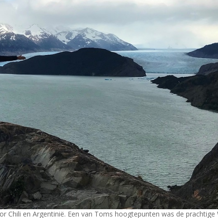
r Chili en Argentinië. Een van Toms hoogtepunten was de prachtige