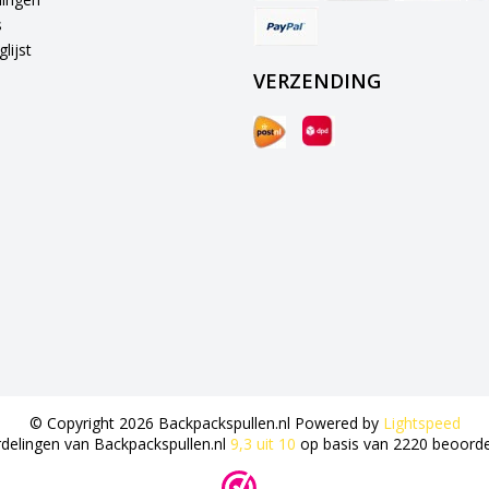
s
lijst
VERZENDING
© Copyright 2026 Backpackspullen.nl Powered by
Lightspeed
delingen van
Backpackspullen.nl
9,3
uit
10
op basis van
2220
beoorde