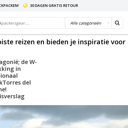
CKPACKEN!
30 DAGEN GRATIS RETOUR
te reizen en bieden je inspiratie voor
agonië; de W-
kking in
ionaal
kTorres del
ne!
isverslag