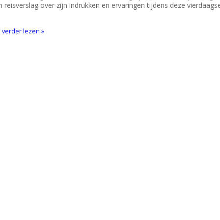
jn reisverslag over zijn indrukken en ervaringen tijdens deze vierdaags
l verder lezen »