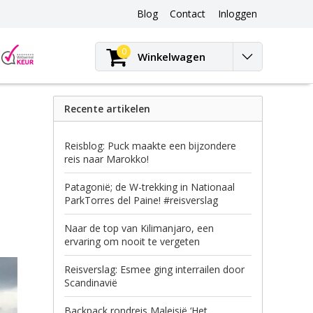
Blog
Contact
Inloggen
Blog
0
Winkelwagen
Recente artikelen
Reisblog: Puck maakte een bijzondere
reis naar Marokko!
Patagonië; de W-trekking in Nationaal
ParkTorres del Paine! #reisverslag
Naar de top van Kilimanjaro, een
ervaring om nooit te vergeten
Reisverslag: Esmee ging interrailen door
Scandinavië
Backpack rondreis Maleisië ‘Het