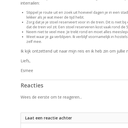
interrailen:
Stippel je route uit en zoek uit hoeveel dagen je in een st
lekker als je wat meer de tijd hebt.
Zorg dat je je stoel reserveert voor in de trein. Dit is niet bi
dat de trein vol zit. Een stoel reserveren kost vaak rond de 
Neem niet te veel mee. Je trekt rond en moet alles meeslepe
Weet waar je ga verblijven. Ik verblijf voornamelijk in hoste
zelf mee.
Ik kijk ontzettend uit naar mijn reis en ik heb zin om julli
Liefs,
Esmee
Reacties
Wees de eerste om te reageren...
Laat een reactie achter