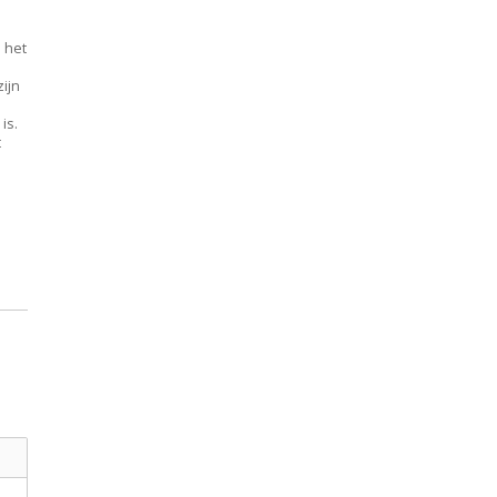
 het
zijn
is.
t