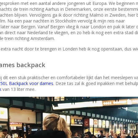
 afgesproken met een aantal andere jongeren uit Europa. We beginnen 
nachts de trein richting Aarhus in Denemarken, onze eerste bestemmi
hten blijven. Vervolgens ga ik door richting Malmö in Zweden, hier bl
olm. Na een paar nachten in Stockholm vervolg ik mijn reis naar
ater naar Bergen. Vanaf Bergen vlieg ik naar London en pak ik later 
 direct naar Nederland te vliegen, en zo heb ik nog een extra stad di
e trein richting Amsterdam.
 extra nacht door te brengen in Londen heb ik nog openstaan, dus wi
dames backpack
 dit een stuk praktischer en comfortabeler lijkt dan het meeslepen v
50L Backpack voor dames
. Deze tas zal ik goed inpakken met behul
k
van 13 liter mee.