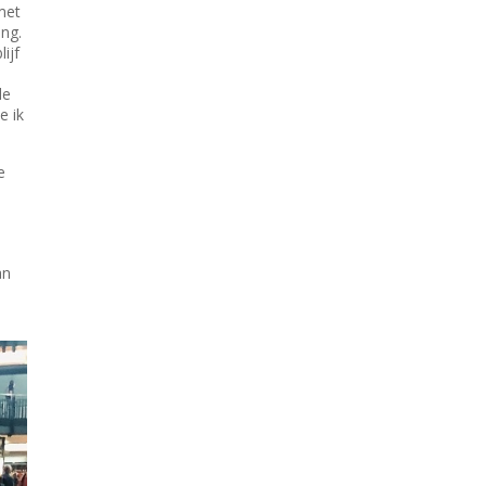
met
ng.
ijf
de
e ik
e
an
p