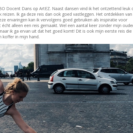
 HBO Docent Dans op ArtEZ. Naast dansen vind ik het ontzettend leuk
jk reizen. Ik ga deze reis dan ook goed vastleggen. Het ontdekken van
eze ervaringen kan ik vervolgens goed gebruiken als inspiratie voor
t écht alleen een reis gemaakt. Wel een aantal keer zonder mijn oude
ar ik ga ervan uit dat het goed komt! Dit is ook mijn eerste reis die 
 koffer in mijn hand.