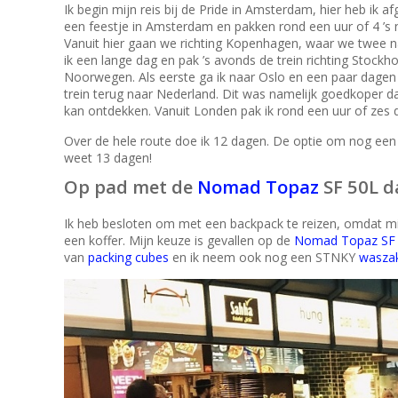
Ik begin mijn reis bij de Pride in Amsterdam, hier heb ik
een feestje in Amsterdam en pakken rond een uur of 4 ’s 
Vanuit hier gaan we richting Kopenhagen, waar we twee nac
ik een lange dag en pak ’s avonds de trein richting Stockh
Noorwegen. Als eerste ga ik naar Oslo en een paar dagen l
trein terug naar Nederland. Dit was namelijk goedkoper dan
kan ontdekken. Vanuit Londen pak ik rond een uur of zes d
Over de hele route doe ik 12 dagen. De optie om nog een
weet 13 dagen!
Op pad met de
Nomad Topaz
SF 50L 
Ik heb besloten om met een backpack te reizen, omdat mij
een koffer. Mijn keuze is gevallen op de
Nomad Topaz SF 
van
packing cubes
en ik neem ook nog een STNKY
wasza