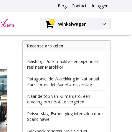
Blog
Contact
Inloggen
Blog
0
Winkelwagen
Recente artikelen
Reisblog: Puck maakte een bijzondere
reis naar Marokko!
Patagonië; de W-trekking in Nationaal
ParkTorres del Paine! #reisverslag
Naar de top van Kilimanjaro, een
ervaring om nooit te vergeten
Reisverslag: Esmee ging interrailen door
Scandinavië
Backpack rondreis Maleisië ‘Het