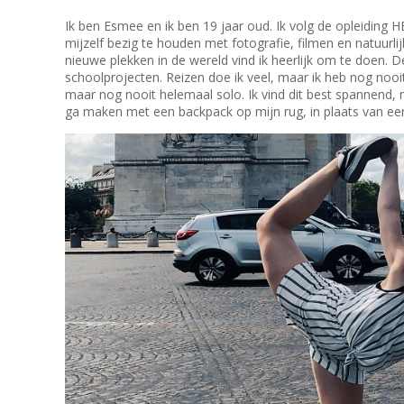
Ik ben Esmee en ik ben 19 jaar oud. Ik volg de opleiding
mijzelf bezig te houden met fotografie, filmen en natuurli
nieuwe plekken in de wereld vind ik heerlijk om te doen. D
schoolprojecten. Reizen doe ik veel, maar ik heb nog nooi
maar nog nooit helemaal solo. Ik vind dit best spannend, ma
ga maken met een backpack op mijn rug, in plaats van een