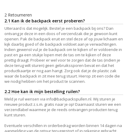
2 Retourneren
2.1 Kan ik de backpack eerst proberen?
UIteraard is dat mogelijk. Bestel je een backpack bij ons? Dan
ontvang je deze in een doos of verzendzak die je gewoon kunt
openen. Pak de backpack eruit en stel deze af op jouw lichaam en
kijk daarbij goed of de backpack voldoet aan je verwachtingen.
Indien gewenst vul je de backpack om te kijken of er voldoende in
past en ga een stukje lopen met de tas om te kijken of deze
prettig draagt. Probeer er wel voor te zorgen dat de tas (indien je
deze terug wilt sturen) geen gebruikssporen bevat en dat het
productkaartje er nog aan hangt. Zorg ook dat je de plastic zak
waar de backpack in zit mee terug stuurt. Hierop zit een code die
we nodig hebben om het product te scannen.
2.2 Hoe kan ik mijn bestelling ruilen?
Meld je ruil wensen via
info@backpackspullen.nl
. Wij sturen je
nieuwe product z.s.m. gratis naar je op! Daarnaast sturen we een
verzendlabel waarmee je de reeds ontvangen producten terug
kunt sturen.
Eventuele verschillen in orderbedrag worden binnen 14 dagen na
aanmelding van de retour teruggestort of in rekening gebracht.