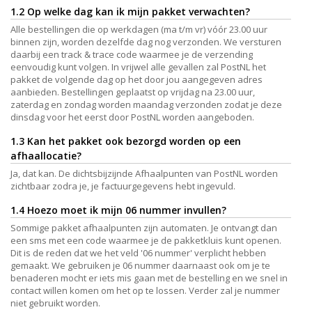
1.2 Op welke dag kan ik mijn pakket verwachten?
Alle bestellingen die op werkdagen (ma t/m vr) vóór 23.00 uur
binnen zijn, worden dezelfde dag nog verzonden. We versturen
daarbij een track & trace code waarmee je de verzending
eenvoudig kunt volgen. In vrijwel alle gevallen zal PostNL het
pakket de volgende dag op het door jou aangegeven adres
aanbieden. Bestellingen geplaatst op vrijdag na 23.00 uur,
zaterdag en zondag worden maandag verzonden zodat je deze
dinsdag voor het eerst door PostNL worden aangeboden.
1.3 Kan het pakket ook bezorgd worden op een
afhaallocatie?
Ja, dat kan. De dichtsbijzijnde Afhaalpunten van PostNL worden
zichtbaar zodra je, je factuurgegevens hebt ingevuld.
1.4 Hoezo moet ik mijn 06 nummer invullen?
Sommige pakket afhaalpunten zijn automaten. Je ontvangt dan
een sms met een code waarmee je de pakketkluis kunt openen.
Dit is de reden dat we het veld '06 nummer' verplicht hebben
gemaakt. We gebruiken je 06 nummer daarnaast ook om je te
benaderen mocht er iets mis gaan met de bestelling en we snel in
contact willen komen om het op te lossen. Verder zal je nummer
niet gebruikt worden.