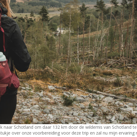
 ik naar Schotland om daar 132 km door de wildernis van Schotland te
stukje over onze voorbereiding voor deze trip en zal nu mijn ervaring