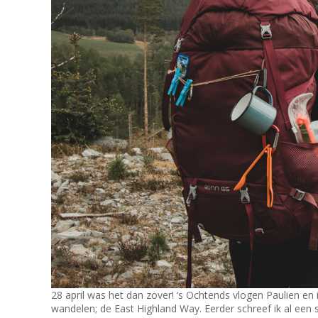
28 april was het dan zover! ‘s Ochtends vlogen Paulien en
wandelen; de East Highland Way. Eerder schreef ik al een 