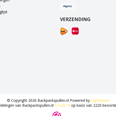
s
lijst
VERZENDING
© Copyright 2026 Backpackspullen.nl Powered by
Lightspeed
delingen van
Backpackspullen.nl
9,3
uit
10
op basis van
2220
beoorde