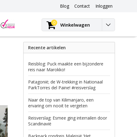
Blog
Contact
Inloggen
Blog
0
Winkelwagen
Recente artikelen
Reisblog: Puck maakte een bijzondere
reis naar Marokko!
Patagonië; de W-trekking in Nationaal
ParkTorres del Paine! #reisverslag
Naar de top van Kilimanjaro, een
ervaring om nooit te vergeten
Reisverslag: Esmee ging interrailen door
Scandinavië
Backpack rondreis Maleisië ‘Het