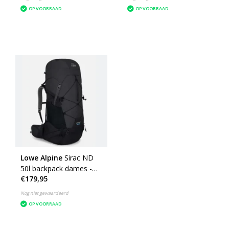
OP VOORRAAD
OP VOORRAAD
Lowe Alpine
Sirac ND
50l backpack dames -
€179,95
Ebony
Nog niet gewaardeerd
OP VOORRAAD