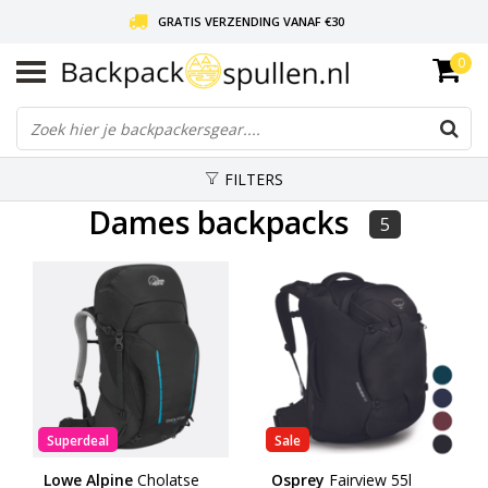
GRATIS VERZENDING VANAF €30
0
LIEFDE VOOR BACKPACKEN!
30 DAGEN GRATIS RETOUR
FILTERS
Dames backpacks
5
Superdeal
Sale
Lowe Alpine
Cholatse
Osprey
Fairview 55l