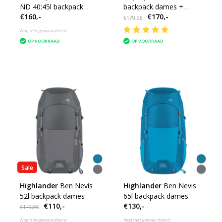
ND 40:45l backpack
backpack dames +
€160,-
€170,-
dames - black
daypack travelpack
€179,95
Nog niet gewaardeerd
OP VOORRAAD
OP VOORRAAD
Sale
Highlander
Ben Nevis
Highlander
Ben Nevis
52l backpack dames
65l backpack dames
€110,-
€130,-
€149,95
Nog niet gewaardeerd
Nog niet gewaardeerd