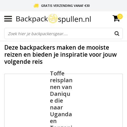
GRATIS VERZENDING VANAF €30
0
LIEFDE VOOR BACKPACKEN!
30 DAGEN GRATIS RETOUR
Deze backpackers maken de mooiste
reizen en bieden je inspiratie voor jouw
volgende reis
Toffe
reisplan
nen van
Daniqu
e die
naar
Uganda
en