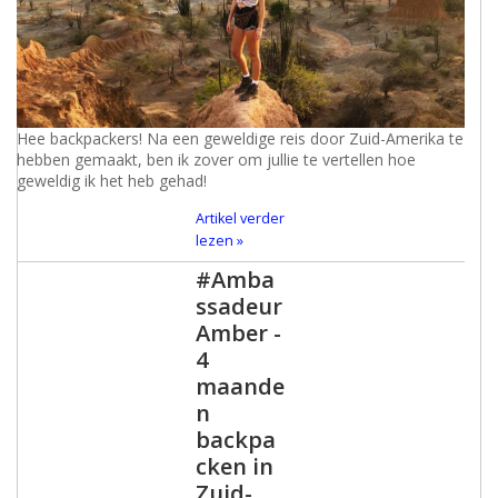
Hee backpackers! Na een geweldige reis door Zuid-Amerika te
hebben gemaakt, ben ik zover om jullie te vertellen hoe
geweldig ik het heb gehad!
Artikel verder
lezen »
#Amba
ssadeur
Amber -
4
maande
n
backpa
cken in
Zuid-