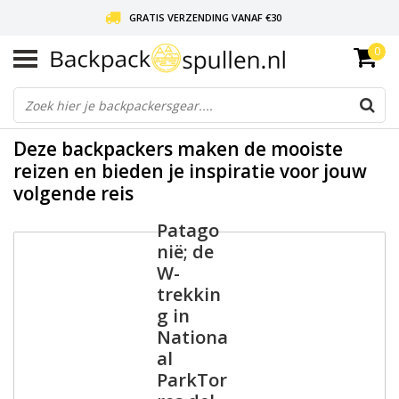
GRATIS VERZENDING VANAF €30
0
LIEFDE VOOR BACKPACKEN!
30 DAGEN GRATIS RETOUR
Deze backpackers maken de mooiste
reizen en bieden je inspiratie voor jouw
volgende reis
Patago
nië; de
W-
trekkin
g in
Nationa
al
ParkTor