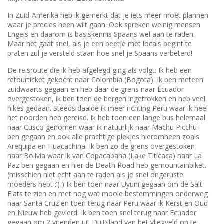
In Zuid-Amerika heb ik gemerkt dat je iets meer moet plannen
waar je precies heen wilt gaan. Ook spreken weinig mensen
Engels en daarom is basiskennis Spaans wel aan te raden.
Maar het gaat snel, als je een beetje met locals begint te
praten zul je versteld staan hoe snel je Spaans verbeterd!
De reisroute die ik heb afgelegd ging als volgt: Ik heb een
retourticket gekocht naar Colombia (Bogota). Ik ben meteen
zuidwaarts gegaan en heb daar de grens naar Ecuador
overgestoken, ik ben toen de bergen ingetrokken en heb veel
hikes gedaan. Steeds daalde ik meer richting Peru waar ik heel
het noorden heb gereisd. Ik heb toen een lange bus helemaal
naar Cusco genomen waar ik natuurlijk naar Machu Picchu
ben gegaan en ook alle prachtige plekjes hieromheen zoals
Arequipa en Huacachina. Ik ben zo de grens overgestoken
naar Bolivia waar ik van Copacabana (Lake Titicaca) naar La
Paz ben gegaan en hier de Death Road heb gemountainbiket.
(misschien niet echt aan te raden als je snel ongeruste
moeders hebt :’) ) Ik ben toen naar Uyuni gegaan om de Salt
Flats te zien en met nog wat mooie bestemmingen onderweg
naar Santa Cruz en toen terug naar Peru waar ik Kerst en Oud
en Nieuw heb gevierd. Ik ben toen snel terug naar Ecuador
gegaan om 2 vrienden uit Duitsland van het vliegveld op te