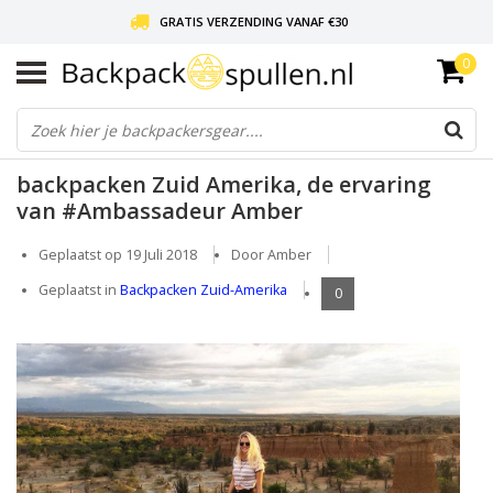
GRATIS VERZENDING VANAF €30
0
LIEFDE VOOR BACKPACKEN!
30 DAGEN GRATIS RETOUR
backpacken Zuid Amerika, de ervaring
van #Ambassadeur Amber
Geplaatst op
19 Juli 2018
Door Amber
Geplaatst in
Backpacken Zuid-Amerika
0