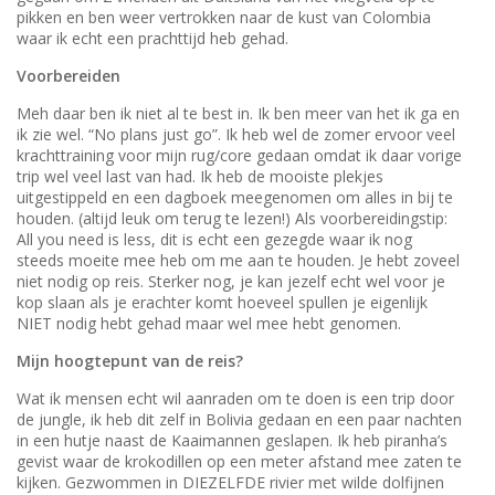
pikken en ben weer vertrokken naar de kust van Colombia
waar ik echt een prachttijd heb gehad.
Voorbereiden
Meh daar ben ik niet al te best in. Ik ben meer van het ik ga en
ik zie wel. “No plans just go”. Ik heb wel de zomer ervoor veel
krachttraining voor mijn rug/core gedaan omdat ik daar vorige
trip wel veel last van had. Ik heb de mooiste plekjes
uitgestippeld en een dagboek meegenomen om alles in bij te
houden. (altijd leuk om terug te lezen!) Als voorbereidingstip:
All you need is less, dit is echt een gezegde waar ik nog
steeds moeite mee heb om me aan te houden. Je hebt zoveel
niet nodig op reis. Sterker nog, je kan jezelf echt wel voor je
kop slaan als je erachter komt hoeveel spullen je eigenlijk
NIET nodig hebt gehad maar wel mee hebt genomen.
Mijn hoogtepunt van de reis?
Wat ik mensen echt wil aanraden om te doen is een trip door
de jungle, ik heb dit zelf in Bolivia gedaan en een paar nachten
in een hutje naast de Kaaimannen geslapen. Ik heb piranha’s
gevist waar de krokodillen op een meter afstand mee zaten te
kijken. Gezwommen in DIEZELFDE rivier met wilde dolfijnen