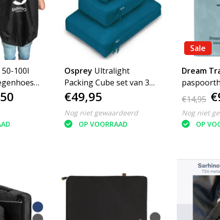
Sale
 50-100l
Osprey
Ultralight
Dream Tr
regenhoes -
Packing Cube set van 3
paspoorth
,50
€49,95
€
packing cubes
reisport
€14,95
inpakzakken
Nog niet gewaardeerd
Nog niet g
AAD
OP VOORRAAD
OP VO