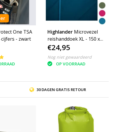
ler
rotect One TSA
Highlander
Microvezel
4 cijfers - zwart
reishanddoek XL - 150 x
€24,95
85cm - Large - microfibre
soft
Nog niet gewaardeerd
ORRAAD
OP VOORRAAD
30 DAGEN GRATIS RETOUR