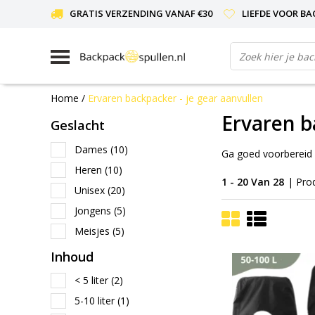
GRATIS VERZENDING VANAF €30
LIEFDE VOOR BA
Home
/
Ervaren backpacker - je gear aanvullen
Ervaren b
Geslacht
Dames
(10)
Ga goed voorbereid o
Heren
(10)
1 - 20 Van 28
| Pro
Unisex
(20)
Jongens
(5)
Meisjes
(5)
Inhoud
< 5 liter
(2)
5-10 liter
(1)