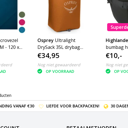
Superd
crovezel
Osprey
Ultralight
Highlande
M - 120 x
DrySack 35L drybag
bumbag h
€34,95
€10,-
 -
waterdichte tas
t
rdeerd
Nog niet gewaardeerd
Nog niet g
AAD
OP VOORRAAD
OP VO
ducten
NDING VANAF €30
LIEFDE VOOR BACKPACKEN!
30 DAGE