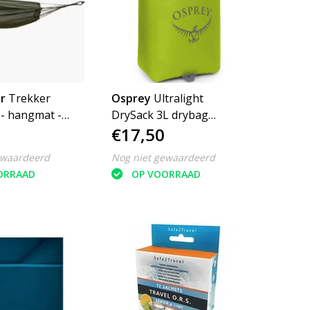
r
Trekker
Osprey
Ultralight
- hangmat -
DrySack 3L drybag
€17,50
waterdichte tas
ewaardeerd
Nog niet gewaardeerd
ORRAAD
OP VOORRAAD