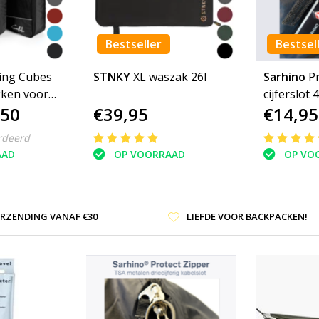
Bestseller
Bestsel
ing Cubes
STNKY
XL waszak 26l
Sarhino
P
cijferslot 
,50
€39,95
€14,95
offer
rdeerd
AAD
OP VOORRAAD
OP VO
ERZENDING VANAF €30
LIEFDE VOOR BACKPACKEN!