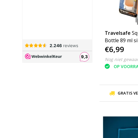
Travelsafe
Sq
Bottle 89 ml s
€6,99
reisflesje - or
Nog niet gewaa
OP VOORR
GRATIS V