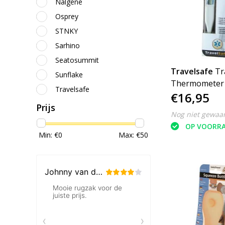
Nalgene
Osprey
STNKY
Sarhino
Seatosummit
Travelsafe
Tr
Sunflake
Thermometer
Travelsafe
€16,95
Prijs
Nog niet gewaa
OP VOORR
Min: €
0
Max: €
50