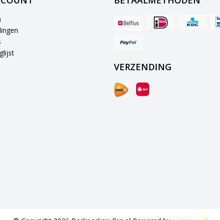
CCOUNT
BETAALMETHODEN
n
lingen
s
lijst
VERZENDING