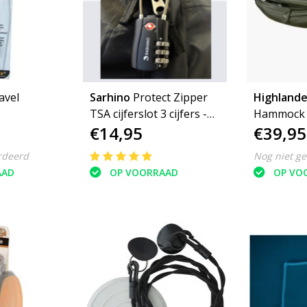
avel
Sarhino
Protect Zipper
Highlande
TSA cijferslot 3 cijfers -
Hammock 
€14,95
€39,95
zwart
olive
rdeerd
Nog niet g
AAD
OP VOORRAAD
OP VO