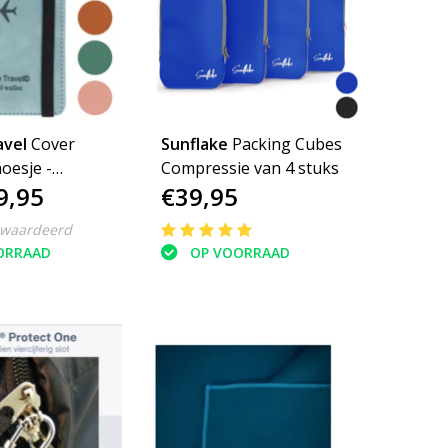
avel
Cover
Sunflake
Packing Cubes
oesje -
Compressie van 4 stuks
9,95
€39,95
emonnee
ewaardeerd
ORRAAD
OP VOORRAAD