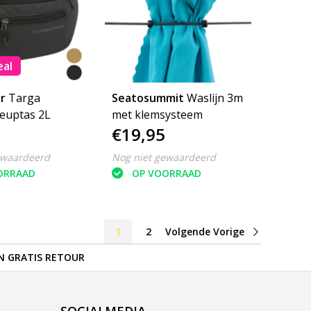
eal
r
Targa
Seatosummit
Waslijn 3m
euptas 2L
met klemsysteem
€19,95
ewaardeerd
Nog niet gewaardeerd
ORRAAD
OP VOORRAAD
1
2
Volgende Vorige
N GRATIS RETOUR