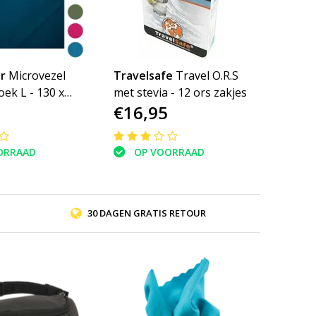
r
Microvezel
Travelsafe
Travel O.R.S
ek L - 130 x
met stevia - 12 ors zakjes
€16,95
ge - microfibre
ORRAAD
OP VOORRAAD
30 DAGEN GRATIS RETOUR