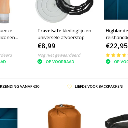
ueeze
Travelsafe
kledinglijn en
Highlande
iliconen
universele afvoerstop
reishanddo
€8,99
€22,95
anje
70cm - Lar
soft
rdeerd
Nog niet gewaardeerd
AAD
OP VOORRAAD
OP VO
ERZENDING VANAF €30
LIEFDE VOOR BACKPACKEN!