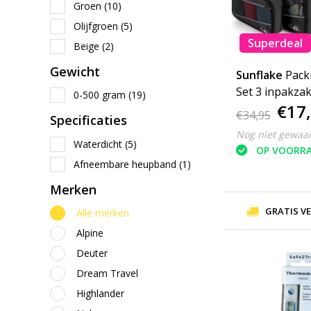
Groen
(10)
Olijfgroen
(5)
Superdeal
Beige
(2)
Gewicht
Sunflake
Pack
Set 3 inpakzakken voor
0-500 gram
(19)
€17
backpack of k
€34,95
Specificaties
Nog niet gewaa
Waterdicht
(5)
OP VOORR
Afneembare heupband
(1)
Merken
GRATIS V
Alle merken
Alpine
Deuter
Dream Travel
Highlander