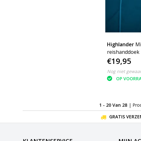
Highlander
Mi
reishanddoek 
€19,95
60cm - Medium
microfibre sof
Nog niet gewaa
OP VOORR
1 - 20 Van 28
| Pro
GRATIS VERZE