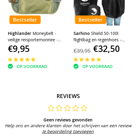
Bestseller
Bestseller
Highlander
Moneybelt -
Sarhino
Shield 50-100l
veilige reisportemonnee -
flightbag en regenhoes -
€9,95
€32,50
beige
zwart
€39,95
OP VOORRAAD
OP VOORRAAD
REVIEWS
Geen reviews gevonden
Help ons en andere klanten door het schrijven van een review
Je beoordeling toevoegen