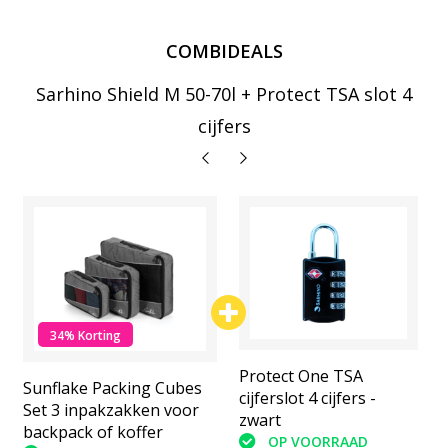
COMBIDEALS
Sarhino Shield M 50-70l + Protect TSA slot 4
cijfers
34% Korting
Protect One TSA
Protect One TSA
Sunflake Packing Cubes
cijferslot 4 cijfers -
cijferslot 4 cijfers -
Set 3 inpakzakken voor
zwart
zwart
backpack of koffer
OP VOORRAAD
OP VOORRAAD