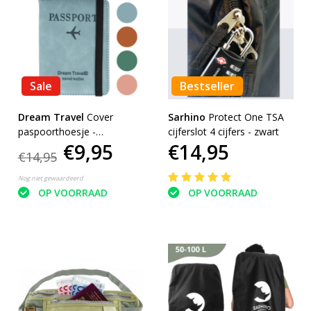
Sale
Bestseller
Dream Travel
Cover
Sarhino
Protect One TSA
paspoorthoesje -
cijferslot 4 cijfers - zwart
€9,95
€14,95
reisportemonnee
€14,95
Nog niet gewaardeerd
OP VOORRAAD
OP VOORRAAD