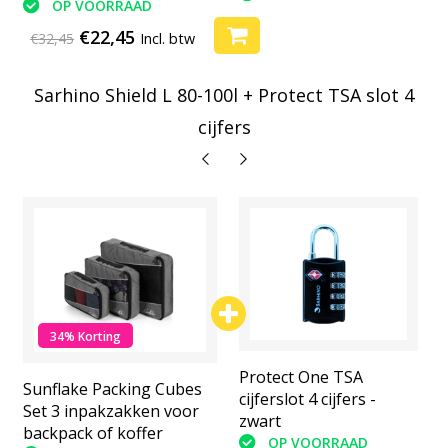
OP VOORRAAD
€22,45
€32,45
Incl. btw
Sarhino Shield L 80-100l + Protect TSA slot 4
cijfers
34% Korting
Protect One TSA
Protect One TSA
Sunflake Packing Cubes
cijferslot 4 cijfers -
cijferslot 4 cijfers -
Set 3 inpakzakken voor
zwart
zwart
backpack of koffer
OP VOORRAAD
OP VOORRAAD