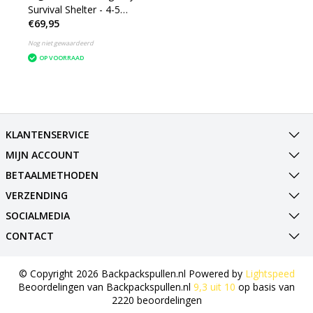
Survival Shelter - 4-5
€69,95
personen - oranje
Nog niet gewaardeerd
OP VOORRAAD
KLANTENSERVICE
MIJN ACCOUNT
BETAALMETHODEN
VERZENDING
SOCIALMEDIA
CONTACT
© Copyright 2026 Backpackspullen.nl Powered by
Lightspeed
Beoordelingen van
Backpackspullen.nl
9,3
uit
10
op basis van
2220
beoordelingen