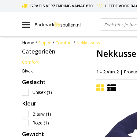
GRATIS VERZENDING VANAF €30
LIEFDE VOOR BA
Home
/
Slapen
/
Comfort
/
Nekkussens
Categorieën
Nekkusse
Comfort
Bivak
1 - 2 Van 2
| Produ
Geslacht
Unisex
(1)
Kleur
Blauw
(1)
Roze
(1)
Gewicht