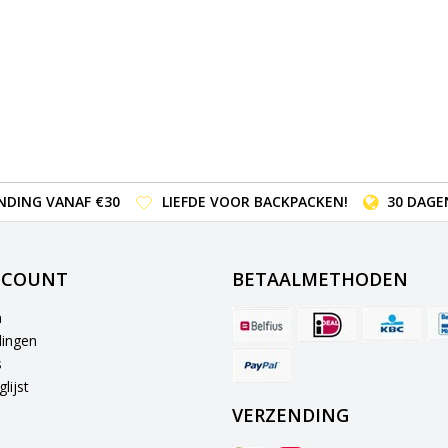
NDING VANAF €30
LIEFDE VOOR BACKPACKEN!
30 DAGE
CCOUNT
BETAALMETHODEN
n
lingen
s
lijst
VERZENDING