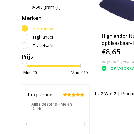
0-500 gram
(1)
Merken
Alle merken
Highlander
N
Highlander
opblaasbaar- 
Travelsafe
€8,65
Prijs
Nog niet gewaa
OP VOORR
Min: €
0
Max: €
15
1 - 2 Van 2
| Produ