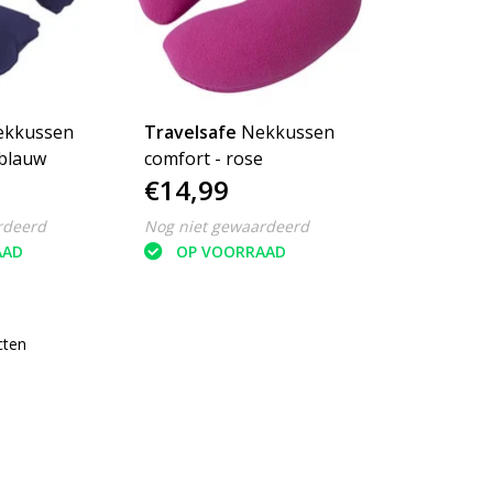
ekkussen
Travelsafe
Nekkussen
blauw
comfort - rose
€14,99
rdeerd
Nog niet gewaardeerd
AAD
OP VOORRAAD
cten