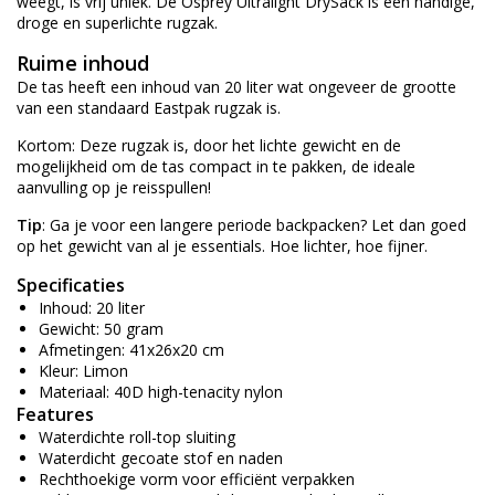
weegt, is vrij uniek. De Osprey Ultralight DrySack is een handige,
droge en superlichte rugzak.
Ruime inhoud
De tas heeft een inhoud van 20 liter wat ongeveer de grootte
van een standaard Eastpak rugzak is.
Kortom: Deze rugzak is, door het lichte gewicht en de
mogelijkheid om de tas compact in te pakken, de ideale
aanvulling op je reisspullen!
Tip
: Ga je voor een langere periode backpacken? Let dan goed
op het gewicht van al je essentials. Hoe lichter, hoe fijner.
Specificaties
Inhoud: 20 liter
Gewicht: 50 gram
Afmetingen: 41x26x20 cm
Kleur: Limon
Materiaal: 40D high-tenacity nylon
Features
Waterdichte roll-top sluiting
Waterdicht gecoate stof en naden
Rechthoekige vorm voor efficiënt verpakken