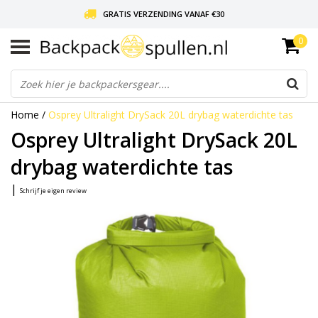
GRATIS VERZENDING VANAF €30
0
LIEFDE VOOR BACKPACKEN!
30 DAGEN GRATIS RETOUR
Home
/
Osprey Ultralight DrySack 20L drybag waterdichte tas
Osprey Ultralight DrySack 20L
drybag waterdichte tas
|
Schrijf je eigen review