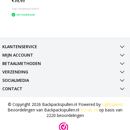
€39,95
geïmpregneerd
muskietennet - wit
Nog niet gewaardeerd
OP VOORRAAD
KLANTENSERVICE
MIJN ACCOUNT
BETAALMETHODEN
VERZENDING
SOCIALMEDIA
CONTACT
© Copyright 2026 Backpackspullen.nl Powered by
Lightspeed
Beoordelingen van
Backpackspullen.nl
9,3
uit
10
op basis van
2220
beoordelingen