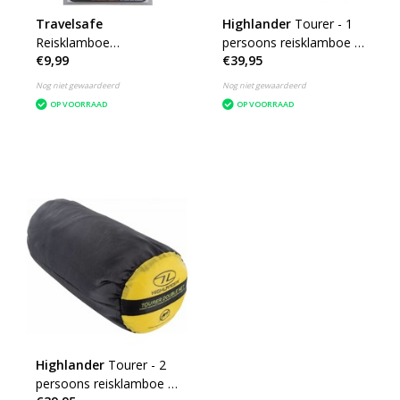
Travelsafe
Highlander
Tourer - 1
Reisklamboe
persoons reisklamboe -
€9,99
€39,95
ophangsysteem
geïmpregneerd
muskietennet - wit
Nog niet gewaardeerd
Nog niet gewaardeerd
OP VOORRAAD
OP VOORRAAD
Highlander
Tourer - 2
persoons reisklamboe -