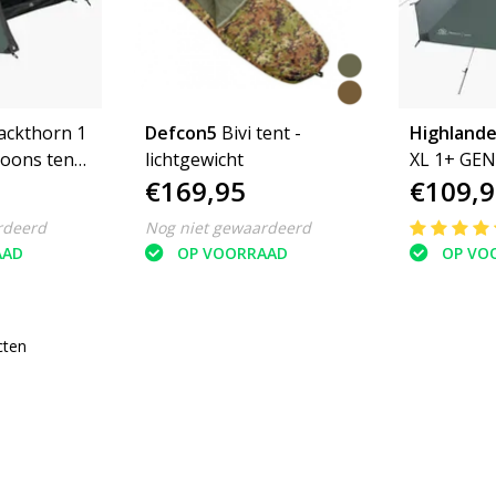
ackthorn 1
Defcon5
Bivi tent -
Highlande
lichtgewicht
XL 1+ GE
€169,95
€109,9
eenpersoo
trekkingte
rdeerd
Nog niet gewaardeerd
persoons 
AAD
OP VOORRAAD
OP VO
cten