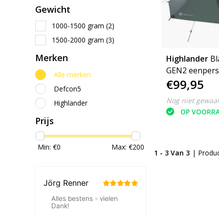
Gewicht
1000-1500 gram
(2)
1500-2000 gram
(3)
Merken
Highlander
Bl
GEN2 eenpersoons tent
Alle merken
€99,95
- trekkingtent - 1
Defcon5
persoons tent
Nog niet gewaa
Highlander
OP VOORR
Prijs
Min: €
0
Max: €
200
1 - 3 Van 3
| Produ