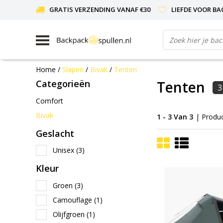
GRATIS VERZENDING VANAF €30
LIEFDE VOOR BA
Home
/
Slapen
/
Bivak
/
Tenten
Categorieën
Tenten
3
Comfort
Bivak
1 - 3 Van 3
| Produ
Geslacht
Unisex
(3)
Kleur
Groen
(3)
Camouflage
(1)
Olijfgroen
(1)