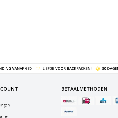
NDING VANAF €30
LIEFDE VOOR BACKPACKEN!
30 DAGE
CCOUNT
BETAALMETHODEN
n
lingen
s
lijst