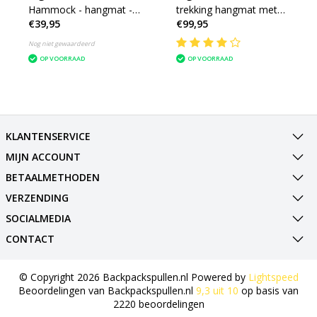
Hammock - hangmat -
trekking hangmat met
€39,95
€99,95
olive
tarp en mosquitonet -
olive groen
Nog niet gewaardeerd
OP VOORRAAD
OP VOORRAAD
KLANTENSERVICE
MIJN ACCOUNT
BETAALMETHODEN
VERZENDING
SOCIALMEDIA
CONTACT
© Copyright 2026 Backpackspullen.nl Powered by
Lightspeed
Beoordelingen van
Backpackspullen.nl
9,3
uit
10
op basis van
2220
beoordelingen