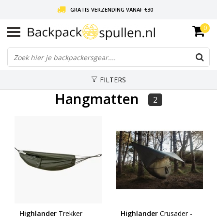
GRATIS VERZENDING VANAF €30
0
LIEFDE VOOR BACKPACKEN!
30 DAGEN GRATIS RETOUR
FILTERS
Hangmatten
2
Highlander
Trekker
Highlander
Crusader -