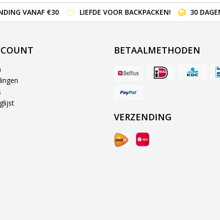
NDING VANAF €30
LIEFDE VOOR BACKPACKEN!
30 DAGE
CCOUNT
BETAALMETHODEN
n
lingen
s
lijst
VERZENDING