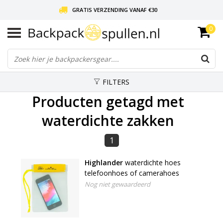
GRATIS VERZENDING VANAF €30
0
LIEFDE VOOR BACKPACKEN!
30 DAGEN GRATIS RETOUR
FILTERS
Producten getagd met
waterdichte zakken
1
Highlander
waterdichte hoes
telefoonhoes of camerahoes
Nog niet gewaardeerd