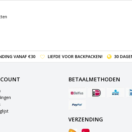
cten
NDING VANAF €30
LIEFDE VOOR BACKPACKEN!
30 DAGE
CCOUNT
BETAALMETHODEN
n
lingen
s
lijst
VERZENDING