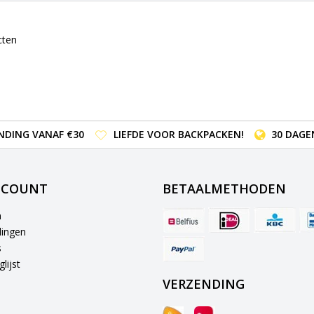
cten
NDING VANAF €30
LIEFDE VOOR BACKPACKEN!
30 DAGE
CCOUNT
BETAALMETHODEN
n
lingen
s
lijst
VERZENDING