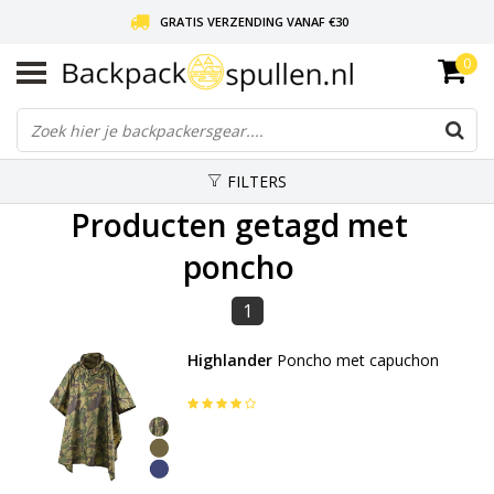
GRATIS VERZENDING VANAF €30
0
LIEFDE VOOR BACKPACKEN!
30 DAGEN GRATIS RETOUR
FILTERS
Producten getagd met
poncho
1
Highlander
Poncho met capuchon