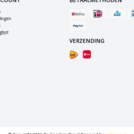
CCOUNT
BETAALMETHODEN
n
lingen
s
lijst
VERZENDING