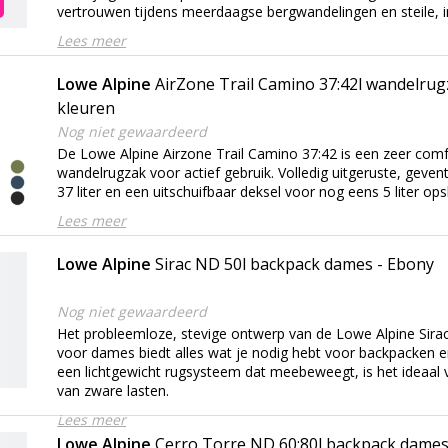
vertrouwen tijdens meerdaagse bergwandelingen en steile,
Lees meer
Lowe Alpine
AirZone Trail Camino 37:42l wandelrugzak - mee
kleuren
Nog niet gewaardeerd
De Lowe Alpine Airzone Trail Camino 37:42 is een zeer com
wandelrugzak voor actief gebruik. Volledig uitgeruste, geven
37 liter en een uitschuifbaar deksel voor nog eens 5 liter op
Lees meer
Lowe Alpine
Sirac ND 50l backpack dames - Ebony
Nog niet gewaardeerd
Het probleemloze, stevige ontwerp van de Lowe Alpine Sir
voor dames biedt alles wat je nodig hebt voor backpacken 
een lichtgewicht rugsysteem dat meebeweegt, is het ideaal 
van zware lasten.
Lees meer
Lowe Alpine
Cerro Torre ND 60:80l backpack dames 