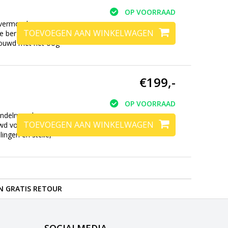
OP VOORRAAD
 vermoeden, zeer
TOEVOEGEN AAN WINKELWAGEN
e bergtochten tot
bouwd met het oog
€199,-
OP VOORRAAD
andelrugzak voor
TOEVOEGEN AAN WINKELWAGEN
uwd voor
ngen en steile,
N GRATIS RETOUR