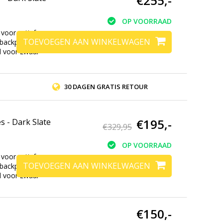
€255,-
OP VOORRAAD
voor actief
TOEVOEGEN AAN WINKELWAGEN
 backpack is een
d voor zwaar
30 DAGEN GRATIS RETOUR
€195,-
 - Dark Slate
€329,95
OP VOORRAAD
voor actief
TOEVOEGEN AAN WINKELWAGEN
 backpack is een
d voor zwaar
€150,-