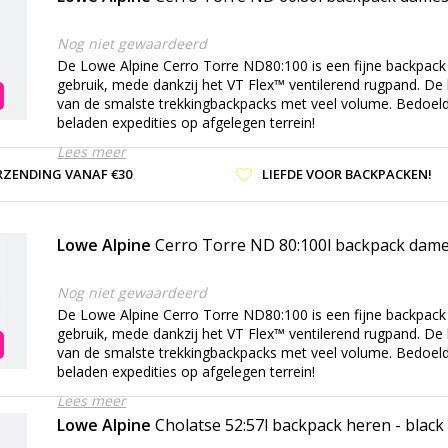
Nog niet gewaardeerd
De Lowe Alpine Cerro Torre ND80:100 is een fijne backpack 
gebruik, mede dankzij het VT Flex™ ventilerend rugpand. De
van de smalste trekkingbackpacks met veel volume. Bedoel
beladen expedities op afgelegen terrein!
Lees meer
RZENDING VANAF €30
LIEFDE VOOR BACKPACKEN!
Lowe Alpine
Cerro Torre ND 80:100l backpack dames
Nog niet gewaardeerd
De Lowe Alpine Cerro Torre ND80:100 is een fijne backpack 
gebruik, mede dankzij het VT Flex™ ventilerend rugpand. De
van de smalste trekkingbackpacks met veel volume. Bedoel
beladen expedities op afgelegen terrein!
Lees meer
Lowe Alpine
Cholatse 52:57l backpack heren - black