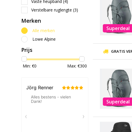
Vaste heupband
(4)
Verstelbare ruglengte
(3)
Merken
Superdeal
Alle merken
Lowe Alpine
Prijs
GRATIS VE
Min: €
0
Max: €
300
Superdeal