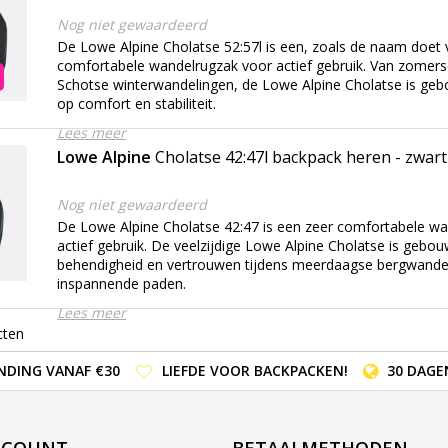
Nog niet gewaardeerd
De Lowe Alpine Cholatse 52:57l is een, zoals de naam doet
comfortabele wandelrugzak voor actief gebruik. Van zomers
Schotse winterwandelingen, de Lowe Alpine Cholatse is ge
op comfort en stabiliteit.
Lees meer
Lowe Alpine
Cholatse 42:47l backpack heren - zwart
Nog niet gewaardeerd
De Lowe Alpine Cholatse 42:47 is een zeer comfortabele w
actief gebruik. De veelzijdige Lowe Alpine Cholatse is gebo
behendigheid en vertrouwen tijdens meerdaagse bergwandeli
inspannende paden.
Lees meer
cten
NDING VANAF €30
LIEFDE VOOR BACKPACKEN!
30 DAGE