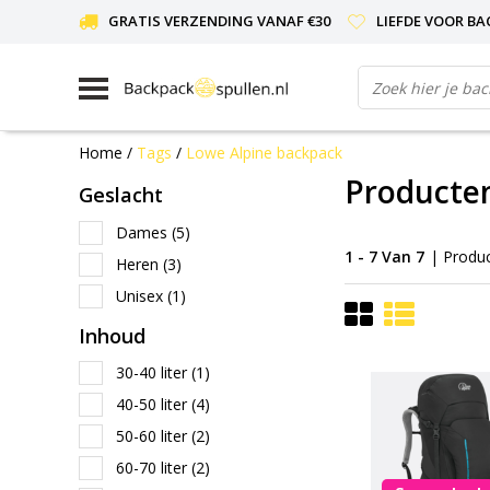
GRATIS VERZENDING VANAF €30
LIEFDE VOOR BA
Home
/
Tags
/
Lowe Alpine backpack
Producte
Geslacht
Dames
(5)
1 - 7 Van 7
| Produ
Heren
(3)
Unisex
(1)
Inhoud
30-40 liter
(1)
40-50 liter
(4)
50-60 liter
(2)
60-70 liter
(2)