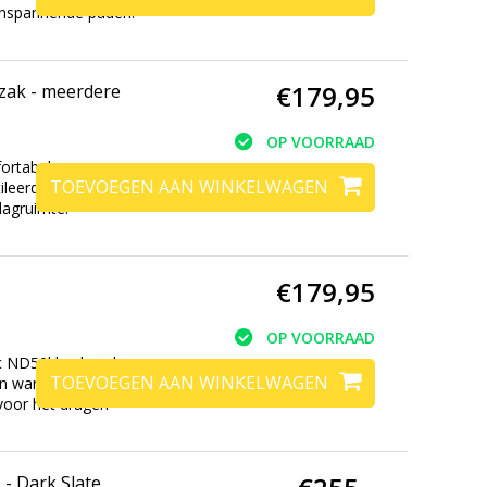
 inspannende paden.
€179,95
rdere
OP VOORRAAD
fortabele
TOEVOEGEN AAN WINKELWAGEN
tileerde rugzak van
slagruimte.
€179,95
OP VOORRAAD
ac ND50l backpack
TOEVOEGEN AAN WINKELWAGEN
en wandelen. Met
voor het dragen
- Dark Slate