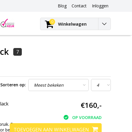
Blog
Contact
Inloggen
Blog
0
Winkelwagen
ack
7
Sorteren op:
€160,-
lack
OP VOORRAAD
bruik. De
TOEVOEGEN AAN WINKELWAGEN
oor behendigheid en