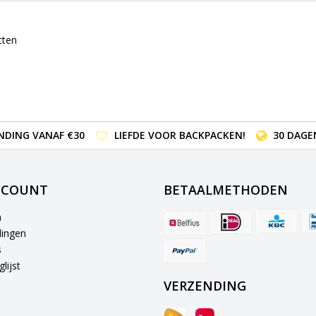
cten
NDING VANAF €30
LIEFDE VOOR BACKPACKEN!
30 DAGE
CCOUNT
BETAALMETHODEN
n
lingen
s
lijst
VERZENDING