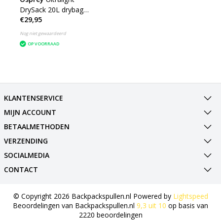
DrySack 20L drybag
€29,95
waterdichte tas
Nog niet gewaardeerd
OP VOORRAAD
KLANTENSERVICE
MIJN ACCOUNT
BETAALMETHODEN
VERZENDING
SOCIALMEDIA
CONTACT
© Copyright 2026 Backpackspullen.nl Powered by
Lightspeed
Beoordelingen van
Backpackspullen.nl
9,3
uit
10
op basis van
2220
beoordelingen