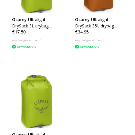
Osprey
Ultralight
Osprey
Ultralight
DrySack 3L drybag
DrySack 35L drybag
€17,50
€34,95
waterdichte tas
waterdichte tas
Nog niet gewaardeerd
Nog niet gewaardeerd
OP VOORRAAD
OP VOORRAAD
Osprey
Ultralight