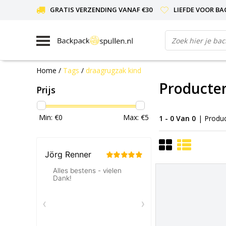
GRATIS VERZENDING VANAF €30
LIEFDE VOOR BA
Home
/
Tags
/
draagrugzak kind
Producte
Prijs
Min: €
0
Max: €
5
1 - 0 Van 0
| Produ