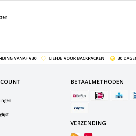
cten
NDING VANAF €30
LIEFDE VOOR BACKPACKEN!
30 DAGE
CCOUNT
BETAALMETHODEN
n
lingen
s
lijst
VERZENDING