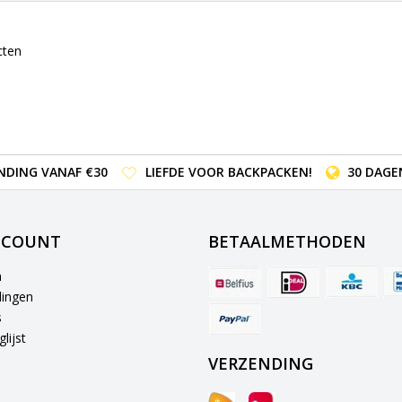
cten
NDING VANAF €30
LIEFDE VOOR BACKPACKEN!
30 DAGE
CCOUNT
BETAALMETHODEN
n
lingen
s
lijst
VERZENDING