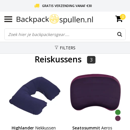
GRATIS VERZENDING VANAF €30
0
LIEFDE VOOR BACKPACKEN!
30 DAGEN GRATIS RETOUR
FILTERS
Reiskussens
3
Highlander
Nekkussen
Seatosummit
Aeros