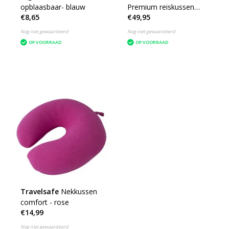
opblaasbaar- blauw
Premium reiskussen
€8,65
€49,95
opblaasbaar
Nog niet gewaardeerd
Nog niet gewaardeerd
OP VOORRAAD
OP VOORRAAD
Travelsafe
Nekkussen
comfort - rose
€14,99
Nog niet gewaardeerd