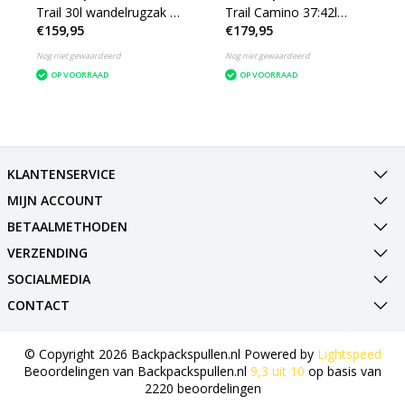
Trail 30l wandelrugzak -
Trail Camino 37:42l
€159,95
€179,95
zwart
wandelrugzak -
meerdere kleuren
Nog niet gewaardeerd
Nog niet gewaardeerd
OP VOORRAAD
OP VOORRAAD
KLANTENSERVICE
MIJN ACCOUNT
BETAALMETHODEN
VERZENDING
SOCIALMEDIA
CONTACT
© Copyright 2026 Backpackspullen.nl Powered by
Lightspeed
Beoordelingen van
Backpackspullen.nl
9,3
uit
10
op basis van
2220
beoordelingen