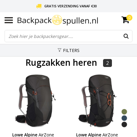
GRATIS VERZENDING VANAF €30
0
LIEFDE VOOR BACKPACKEN!
30 DAGEN GRATIS RETOUR
FILTERS
Rugzakken heren
2
Lowe Alpine
AirZone
Lowe Alpine
AirZone