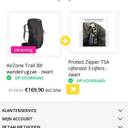
3% Korting
Protect Zipper TSA
Protect Zipper TSA
AirZone Trail 30l
cijferslot 3 cijfers -
cijferslot 3 cijfers -
wandelrugzak - zwart
zwart
zwart
OP VOORRAAD
OP VOORRAAD
OP VOORRAAD
€169,90
€174,90
Incl. btw
KLANTENSERVICE
MIJN ACCOUNT
BETAALMETHODEN