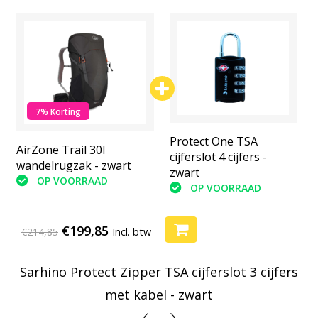
7% Korting
Packing cubes 7 stuks
Protect One TSA
AirZone Trail 30l
complete set
cijferslot 4 cijfers -
wandelrugzak - zwart
zwart
OP VOORRAAD
OP VOORRAAD
OP VOORRAAD
Selecteer optie
€199,85
€214,85
Incl. btw
Sarhino Protect Zipper TSA cijferslot 3 cijfers
met kabel - zwart