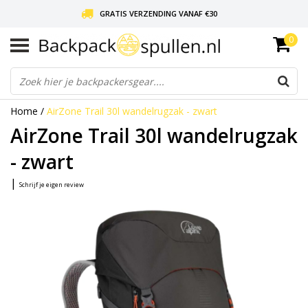
GRATIS VERZENDING VANAF €30
0
LIEFDE VOOR BACKPACKEN!
30 DAGEN GRATIS RETOUR
Home
/
AirZone Trail 30l wandelrugzak - zwart
AirZone Trail 30l wandelrugzak
- zwart
|
Schrijf je eigen review