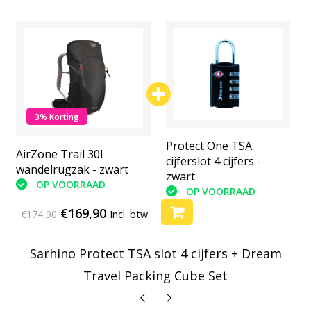
3% Korting
Protect One TSA
Protect One TSA
AirZone Trail 30l
cijferslot 4 cijfers -
cijferslot 4 cijfers -
wandelrugzak - zwart
zwart
zwart
OP VOORRAAD
OP VOORRAAD
OP VOORRAAD
€169,90
€174,90
Incl. btw
Sarhino Protect TSA slot 4 cijfers + Dream
Travel Packing Cube Set