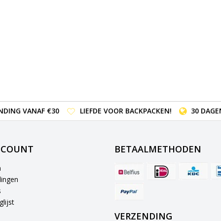
NDING VANAF €30
LIEFDE VOOR BACKPACKEN!
30 DAGE
CCOUNT
BETAALMETHODEN
n
lingen
s
lijst
VERZENDING