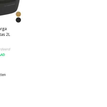
rga
as 2L
rdeerd
AAD
cten