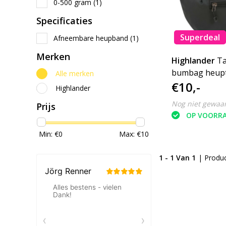
0-500 gram
(1)
Specificaties
Superdeal
Afneembare heupband
(1)
Merken
Highlander
Ta
bumbag heupt
Alle merken
€10,-
Highlander
Nog niet gewaa
Prijs
OP VOORR
Min: €
0
Max: €
10
1 - 1 Van 1
| Produ