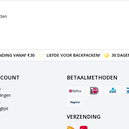
cten
NDING VANAF €30
LIEFDE VOOR BACKPACKEN!
30 DAGE
CCOUNT
BETAALMETHODEN
n
lingen
s
lijst
VERZENDING