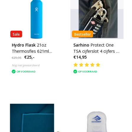
Sale
Bestseller
Hydro Flask
21oz
Sarhino
Protect One
Thermosfles 621ml
TSA cijferslot 4 cijfers -
€25,-
€14,95
Standard Mouth - Flex
zwart
€29,95
Cap
Nog niet gewaardeerd
OP VOORRAAD
OP VOORRAAD