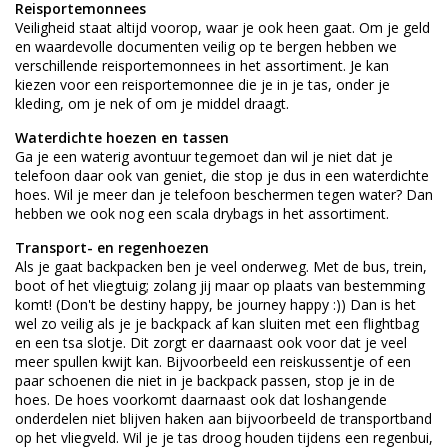
Reisportemonnees
Veiligheid staat altijd voorop, waar je ook heen gaat. Om je geld
en waardevolle documenten veilig op te bergen hebben we
verschillende
reisportemonnees
in het assortiment. Je kan
kiezen voor een reisportemonnee die je in je tas, onder je
kleding, om je nek of om je middel draagt.
Waterdichte hoezen en tassen
Ga je een waterig avontuur tegemoet dan wil je niet dat je
telefoon daar ook van geniet, die stop je dus in een
waterdichte
hoes
. Wil je meer dan je telefoon beschermen tegen water? Dan
hebben we ook nog een scala
drybags
in het assortiment.
Transport- en regenhoezen
Als je gaat backpacken ben je veel onderweg. Met de bus, trein,
boot of het vliegtuig; zolang jij maar op plaats van bestemming
komt! (Don't be destiny happy, be journey happy :)) Dan is het
wel zo veilig als je je backpack af kan sluiten met een
flightbag
en een
tsa slotje
. Dit zorgt er daarnaast ook voor dat je veel
meer spullen kwijt kan. Bijvoorbeeld een reiskussentje of een
paar schoenen die niet in je backpack passen, stop je in de
hoes. De hoes voorkomt daarnaast ook dat loshangende
onderdelen niet blijven haken aan bijvoorbeeld de transportband
op het vliegveld. Wil je je tas droog houden tijdens een regenbui,