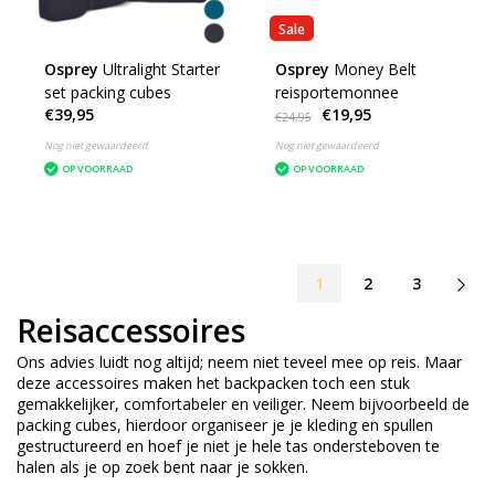
Sale
Osprey
Ultralight Starter
Osprey
Money Belt
set packing cubes
reisportemonnee
€39,95
€19,95
€24,95
Nog niet gewaardeerd
Nog niet gewaardeerd
OP VOORRAAD
OP VOORRAAD
1
2
3
Reisaccessoires
Ons advies luidt nog altijd; neem niet teveel mee op reis. Maar
deze accessoires maken het backpacken toch een stuk
gemakkelijker, comfortabeler en veiliger. Neem bijvoorbeeld de
packing cubes
, hierdoor organiseer je je kleding en spullen
gestructureerd en hoef je niet je hele tas ondersteboven te
halen als je op zoek bent naar je sokken.