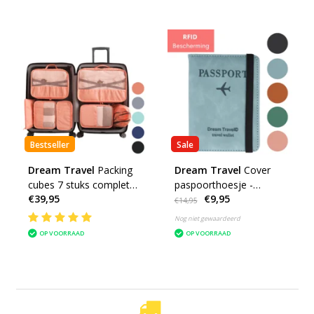
Bestseller
Sale
Dream Travel
Packing
Dream Travel
Cover
cubes 7 stuks complete
paspoorthoesje -
€39,95
€9,95
set
reisportemonnee
€14,95
Nog niet gewaardeerd
OP VOORRAAD
OP VOORRAAD