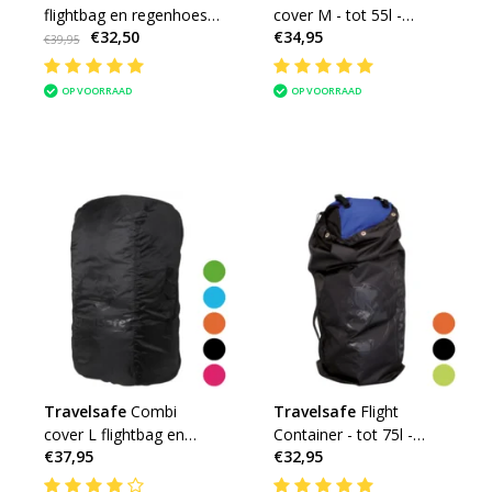
flightbag en regenhoes -
cover M - tot 55l -
€32,50
€34,95
zwart
backpack flightbag &
€39,95
regenhoes
OP VOORRAAD
OP VOORRAAD
Travelsafe
Combi
Travelsafe
Flight
cover L flightbag en
Container - tot 75l -
€37,95
€32,95
regenhoes voor
flightbag voor
backpacks 55 tot 100l
backpacks