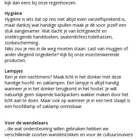
kijk dan eens bij onze
regenhoezen
.
Hygiëne
Hygiëne is iets dat op reis niet altijd even vanzelfsprekend is,
maar dankzij wat handige spullen maak je dit voor jezelf een
stuk aangenamer. Wat dacht je van lichtgewicht en
sneldrogende
handdoeken
,
(waterdichte) toilettassen
,
zonbescherming
..
Niks zou je reis in de weg moeten staan. Last van muggen of
ander vliegend ongedierte? Kijk bij onze
insectenwerende
producten
.
Lampjes
Ben je een nachtmens? Maak licht in het donker met deze
handige
hoofd- en zaklampen
. Een
lampje
is altijd handig
wanneer je in het donker terugkomt in het hostel. Je wilt
natuurlijk geen slapende backpackers wakker maken door het
licht aan te doen. Maar ook op wanneer je in een tent slaapt is
een
hoofdlamp
of
zaklamp
onmisbaar.
Voor de wandelaars
...die wat ondersteuning willen gebruiken hebben we
verschillende soorten
wandelstokken
en voor de cultuursnuivers