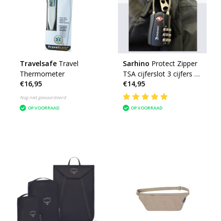
Travelsafe
Travel
Sarhino
Protect Zipper
Thermometer
TSA cijferslot 3 cijfers -
€16,95
€14,95
zwart
Nog niet gewaardeerd
OP VOORRAAD
OP VOORRAAD