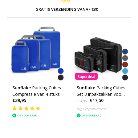
GRATIS VERZENDING VANAF €30
Superdeal
Sunflake
Packing Cubes
Sunflake
Packing Cubes
Compressie van 4 stuks
Set 3 inpakzakken voor
€39,95
€17,50
backpack of koffer
€34,95
Nog niet gewaardeerd
OP VOORRAAD
OP VOORRAAD