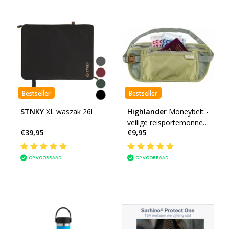
Bestseller
Bestseller
STNKY
XL waszak 26l
Highlander
Moneybelt -
veilige reisportemonnee
€39,95
€9,95
- beige
OP VOORRAAD
OP VOORRAAD