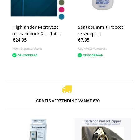
Highlander
Microvezel
Seatosummit
Pocket
reishanddoek XL - 150 x
reiszeep -
€24,95
€7,95
85cm - Large -
geconcentreerd
microfibre soft
Nog niet gewaardeerd
Nog niet gewaardeerd
OP VOORRAAD
OP VOORRAAD
GRATIS VERZENDING VANAF €30