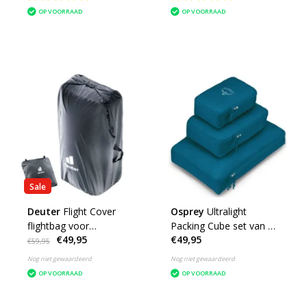
OP VOORRAAD
OP VOORRAAD
Sale
Deuter
Flight Cover
Osprey
Ultralight
flightbag voor
Packing Cube set van 3
€49,95
€49,95
backpacks - zwart
packing cubes
€59,95
inpakzakken
Nog niet gewaardeerd
Nog niet gewaardeerd
OP VOORRAAD
OP VOORRAAD