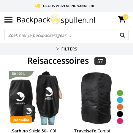
GRATIS VERZENDING VANAF €30
0
LIEFDE VOOR BACKPACKEN!
30 DAGEN GRATIS RETOUR
FILTERS
Reisaccessoires
57
Bestseller
Sarhino
Shield 50-100l
Travelsafe
Combi