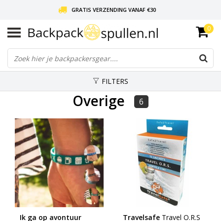
GRATIS VERZENDING VANAF €30
0
LIEFDE VOOR BACKPACKEN!
30 DAGEN GRATIS RETOUR
FILTERS
Overige
6
Ik ga op avontuur
Travelsafe
Travel O.R.S