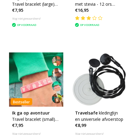
Travel bracelet (large)
met stevia - 12 ors
€7,95
€16,95
reisbandje icons - heren
zakjes
Nog niet gewaardeerd
OP VOORRAAD
OP VOORRAAD
Bestseller
Ik ga op avontuur
Travelsafe
kledinglijn
Travel bracelet (small)
en universele afvoerstop
€7,95
€8,99
reisbandje icons -
dames
Nog niet gewaardeerd
Nog niet gewaardeerd