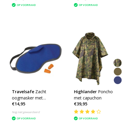
OP VOORRAAD
OP VOORRAAD
Travelsafe
Zacht
Highlander
Poncho
oogmasker met
met capuchon
€14,95
€39,95
oordopjes
Nog niet gewaardeerd
OP VOORRAAD
OP VOORRAAD