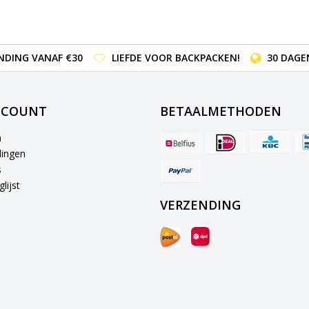
NDING VANAF €30
LIEFDE VOOR BACKPACKEN!
30 DAGE
CCOUNT
BETAALMETHODEN
n
lingen
s
lijst
VERZENDING