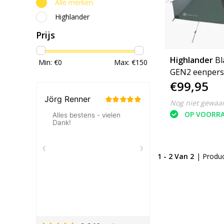
Alle merken
Highlander
Prijs
Highlander
Bl
Min: €
0
Max: €
150
GEN2 eenpersoons tent
€99,95
- trekkingtent - 1
persoons tent
Nog niet gewaa
OP VOORR
1 - 2 Van 2
| Produ