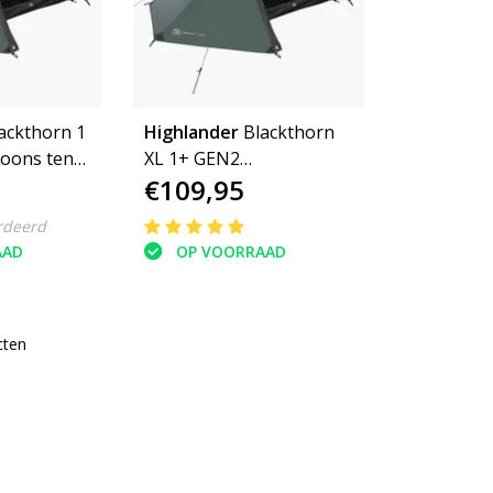
ackthorn 1
Highlander
Blackthorn
XL 1+ GEN2
€109,95
eenpersoons tent -
trekkingtent - 1
rdeerd
persoons tent
AAD
OP VOORRAAD
cten