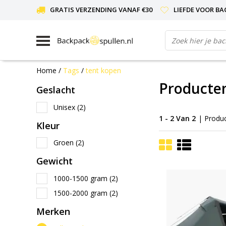
GRATIS VERZENDING VANAF €30
LIEFDE VOOR BA
Home
/
Tags
/
tent kopen
Producte
Geslacht
Unisex
(2)
1 - 2 Van 2
| Produ
Kleur
Groen
(2)
Gewicht
1000-1500 gram
(2)
1500-2000 gram
(2)
Merken