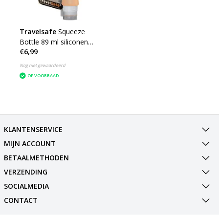
Travelsafe
Squeeze
Bottle 89 ml siliconen
€6,99
reisflesje - oranje
Nog niet gewaardeerd
OP VOORRAAD
KLANTENSERVICE
MIJN ACCOUNT
BETAALMETHODEN
VERZENDING
SOCIALMEDIA
CONTACT