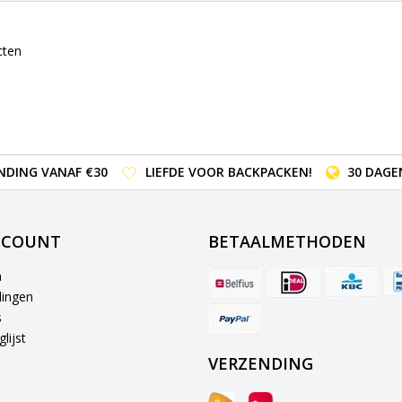
cten
NDING VANAF €30
LIEFDE VOOR BACKPACKEN!
30 DAGE
CCOUNT
BETAALMETHODEN
n
lingen
s
lijst
VERZENDING