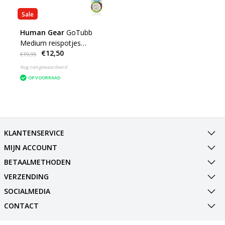
Sale
Human Gear
GoTubb
Medium reispotjes
€12,50
voorraadpotjes 3-Pack
€19,95
Nog niet gewaardeerd
OP VOORRAAD
KLANTENSERVICE
MIJN ACCOUNT
BETAALMETHODEN
VERZENDING
SOCIALMEDIA
CONTACT