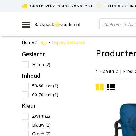
GRATIS VERZENDING VANAF €30
LIEFDE VOOR BA
Home
/
Tags
/
Osprey backpack
Producte
Geslacht
Heren
(2)
1 - 2 Van 2
| Produ
Inhoud
50-60 liter
(1)
60-70 liter
(1)
Kleur
Zwart
(2)
Blauw
(2)
Groen
(2)