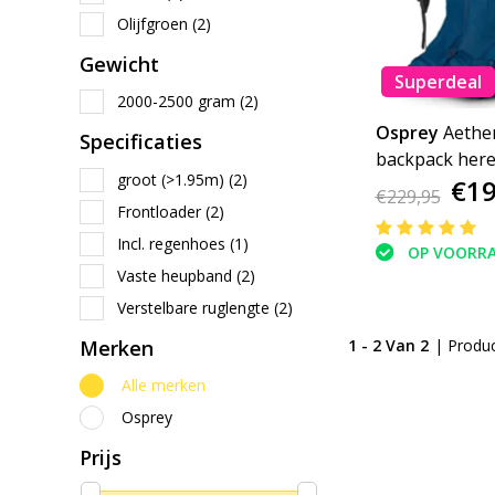
Olijfgroen
(2)
Gewicht
Superdeal
2000-2500 gram
(2)
Osprey
Aether
Specificaties
backpack her
groot (>1.95m)
(2)
€19
€229,95
Frontloader
(2)
Incl. regenhoes
(1)
OP VOORR
Vaste heupband
(2)
Verstelbare ruglengte
(2)
Merken
1 - 2 Van 2
| Produ
Alle merken
Osprey
Prijs