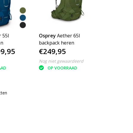
 55l
Osprey
Aether 65l
en
backpack heren
9,95
€249,95
Nog niet gewaardeerd
AAD
OP VOORRAAD
cten