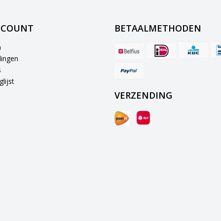
CCOUNT
BETAALMETHODEN
n
lingen
s
lijst
VERZENDING