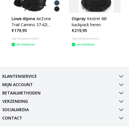
Lowe Alpine
AirZone
Osprey
Kestrel 48l
Trail Camino 37:42l
backpack heren
€179,95
€219,95
wandelrugzak -
meerdere kleuren
Nog niet gewaardeerd
Nog niet gewaardeerd
OP VOORRAAD
OP VOORRAAD
KLANTENSERVICE
MIJN ACCOUNT
BETAALMETHODEN
VERZENDING
SOCIALMEDIA
CONTACT