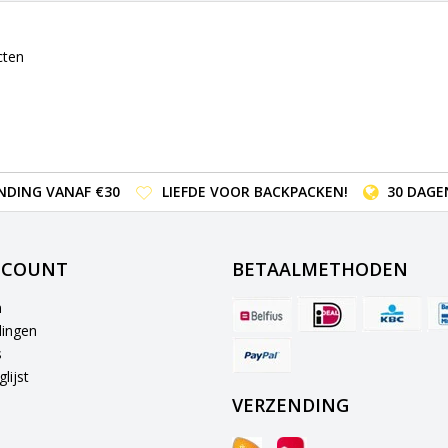
cten
NDING VANAF €30
LIEFDE VOOR BACKPACKEN!
30 DAGE
CCOUNT
BETAALMETHODEN
n
lingen
s
lijst
VERZENDING