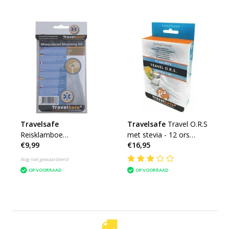
Travelsafe
Travelsafe
Travel O.R.S
Reisklamboe
met stevia - 12 ors
€9,99
€16,95
ophangsysteem
zakjes
Nog niet gewaardeerd
OP VOORRAAD
OP VOORRAAD