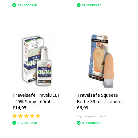
OP VOORRAAD
OP VOORRAAD
Travelsafe
TravelDEET
Travelsafe
Squeeze
- 40% Spray - 60ml -
Bottle 89 ml siliconen
€14,95
€6,99
tropical muggenspray
reisflesje - oranje
Nog niet gewaardeerd
OP VOORRAAD
OP VOORRAAD