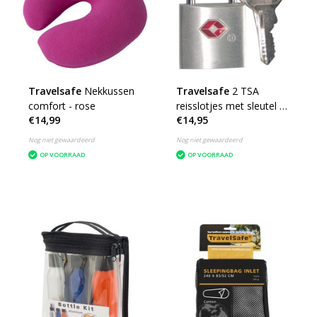
Travelsafe
Nekkussen
Travelsafe
2 TSA
comfort - rose
reisslotjes met sleutel -
€14,99
€14,95
set van 2 - geschikt voor
ritsen
Nog niet gewaardeerd
Nog niet gewaardeerd
OP VOORRAAD
OP VOORRAAD