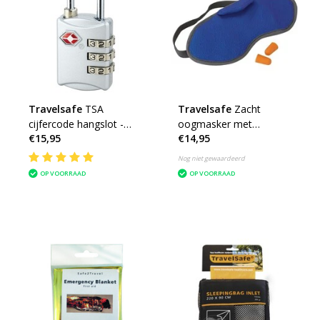
Travelsafe
TSA
Travelsafe
Zacht
cijfercode hangslot -
oogmasker met
€15,95
€14,95
zilver
oordopjes
Nog niet gewaardeerd
OP VOORRAAD
OP VOORRAAD