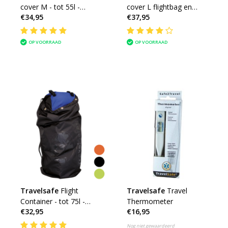
cover M - tot 55l -
cover L flightbag en
€34,95
€37,95
backpack flightbag &
regenhoes voor
regenhoes
backpacks 55 tot 100l
OP VOORRAAD
OP VOORRAAD
Travelsafe
Flight
Travelsafe
Travel
Container - tot 75l -
Thermometer
€32,95
€16,95
flightbag voor
backpacks
Nog niet gewaardeerd