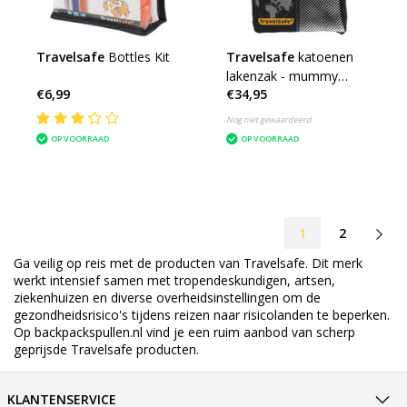
Travelsafe
Bottles Kit
Travelsafe
katoenen
lakenzak - mummy
€6,99
€34,95
reislaken - wit
Nog niet gewaardeerd
OP VOORRAAD
OP VOORRAAD
1
2
Ga veilig op reis met de producten van Travelsafe. Dit merk
werkt intensief samen met
tropendeskundigen, artsen,
ziekenhuizen en diverse overheidsinstellingen om de
gezondheidsrisico's tijdens reizen naar risicolanden te beperken.
Op backpackspullen.nl vind je een ruim aanbod van scherp
geprijsde Travelsafe producten.
KLANTENSERVICE