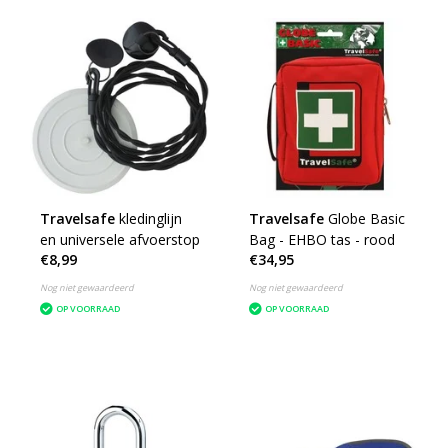
Travelsafe
kledinglijn
Travelsafe
Globe Basic
en universele afvoerstop
Bag - EHBO tas - rood
€8,99
€34,95
Nog niet gewaardeerd
Nog niet gewaardeerd
OP VOORRAAD
OP VOORRAAD