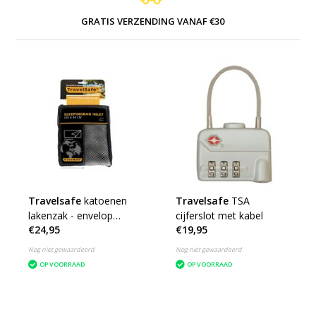
GRATIS VERZENDING VANAF €30
Travelsafe
katoenen
Travelsafe
TSA
lakenzak - envelop
cijferslot met kabel
€24,95
€19,95
reislaken - wit
Nog niet gewaardeerd
Nog niet gewaardeerd
OP VOORRAAD
OP VOORRAAD