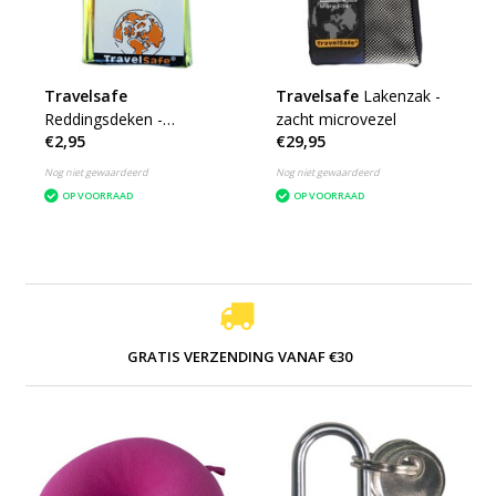
Travelsafe
Travelsafe
Lakenzak -
Reddingsdeken -
zacht microvezel
€2,95
€29,95
isoleerdeken
Nog niet gewaardeerd
Nog niet gewaardeerd
OP VOORRAAD
OP VOORRAAD
GRATIS VERZENDING VANAF €30