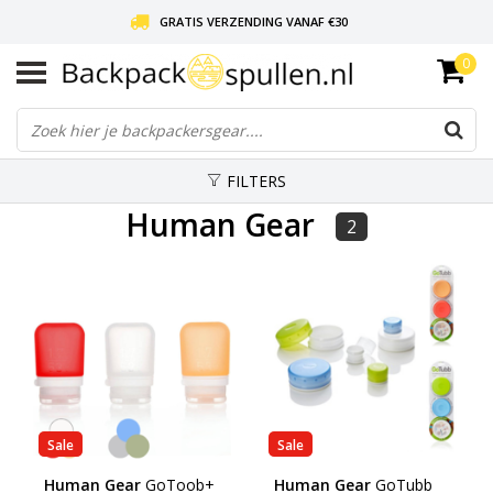
GRATIS VERZENDING VANAF €30
0
LIEFDE VOOR BACKPACKEN!
30 DAGEN GRATIS RETOUR
FILTERS
Human Gear
2
Sale
Sale
Human Gear
GoToob+
Human Gear
GoTubb