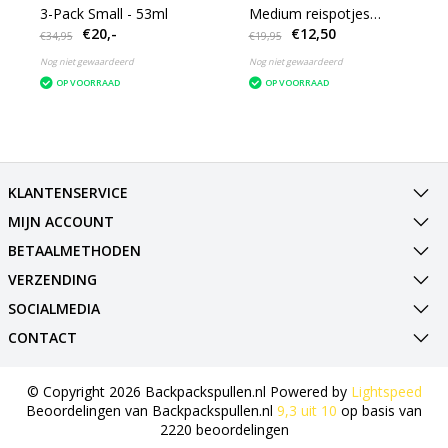
3-Pack Small - 53ml
Medium reispotjes
€20,-
€12,50
voorraadpotjes 3-Pack
€34,95
€19,95
Nog niet gewaardeerd
Nog niet gewaardeerd
OP VOORRAAD
OP VOORRAAD
KLANTENSERVICE
MIJN ACCOUNT
BETAALMETHODEN
VERZENDING
SOCIALMEDIA
CONTACT
© Copyright 2026 Backpackspullen.nl Powered by
Lightspeed
Beoordelingen van
Backpackspullen.nl
9,3
uit
10
op basis van
2220
beoordelingen