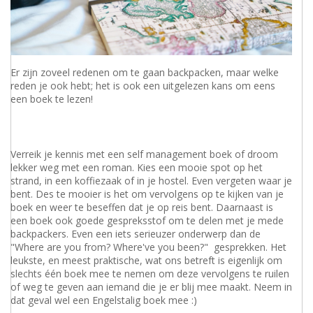
Er zijn zoveel redenen om te gaan backpacken, maar welke
reden je ook hebt; het is ook een uitgelezen kans om eens
een boek te lezen!
Verreik je kennis met een self management boek of droom
lekker weg met een roman. Kies een mooie spot op het
strand, in een koffiezaak of in je hostel. Even vergeten waar je
bent. Des te mooier is het om vervolgens op te kijken van je
boek en weer te beseffen dat je op reis bent. Daarnaast is
een boek ook goede gespreksstof om te delen met je mede
backpackers. Even een iets serieuzer onderwerp dan de
"Where are you from? Where've you been?" gesprekken. Het
leukste, en meest praktische, wat ons betreft is eigenlijk om
slechts één boek mee te nemen om deze vervolgens te ruilen
of weg te geven aan iemand die je er blij mee maakt. Neem in
dat geval wel een Engelstalig boek mee :)